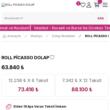
2
ARA
limat ve Kurulum!
İstanbul - Kocaeli ve Bursa'da Ücretsiz Te
Anasayfa
Mobilya
Dolap Modelleri
ROLL PİCASSO 
ROLL PİCASSO DOLAP
63.840 ₺
12.236 ₺ X 6 Taksit
7.342 ₺ X 12 Taksit
73.416 ₺
88.100 ₺
Elden 18 Aya Varan Taksit İmkanı