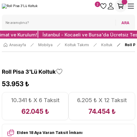
2
ARA
limat ve Kurulum!
İstanbul - Kocaeli ve Bursa'da Ücretsiz Te
Anasayfa
Mobilya
Koltuk Takımı
Koltuk
Roll P
Roll Pisa 3'Lü Koltuk
53.953 ₺
10.341 ₺ X 6 Taksit
6.205 ₺ X 12 Taksit
62.045 ₺
74.454 ₺
Elden 18 Aya Varan Taksit İmkanı