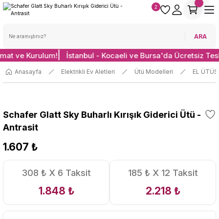
2
ARA
imat ve Kurulum!
İstanbul - Kocaeli ve Bursa'da Ücretsiz Tes
Anasayfa
Elektrikli Ev Aletleri
Ütü Modelleri
EL ÜTÜS
Schafer Glatt Sky Buharlı Kırışık Giderici Ütü -
Antrasit
1.607 ₺
308 ₺ X 6 Taksit
185 ₺ X 12 Taksit
1.848 ₺
2.218 ₺