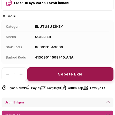
Elden 18 Aya Varan Taksit İmkanı
0 - Yorum
Kategori
EL ÜTÜSÜ DİKEY
Marka
SCHAFER
Stok Kodu
8699131543009
Barkod Kodu
41309014508740_ANA
Sepete Ekle
Fiyat Alarmı
Paylaş
Karşılaştır
Yorum Yap
Tavsiye Et
Ürün Bilgisi