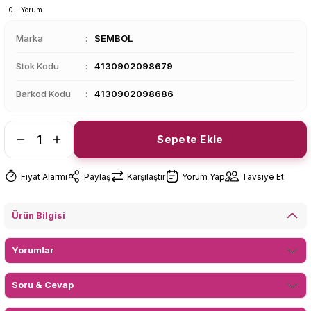
0 - Yorum
Marka
SEMBOL
Stok Kodu
4130902098679
Barkod Kodu
4130902098686
Sepete Ekle
Fiyat Alarmı
Paylaş
Karşılaştır
Yorum Yap
Tavsiye Et
Ürün Bilgisi
Yorumlar
Soru & Cevap