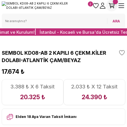
2
ARA
limat ve Kurulum!
İstanbul - Kocaeli ve Bursa'da Ücretsiz Te
SEMBOL KD08-AB 2 KAPILI 6 ÇEKM.KİLER
DOLABI-ATLANTİK ÇAM/BEYAZ
17.674 ₺
3.388 ₺ X 6 Taksit
2.033 ₺ X 12 Taksit
20.325 ₺
24.390 ₺
Elden 18 Aya Varan Taksit İmkanı