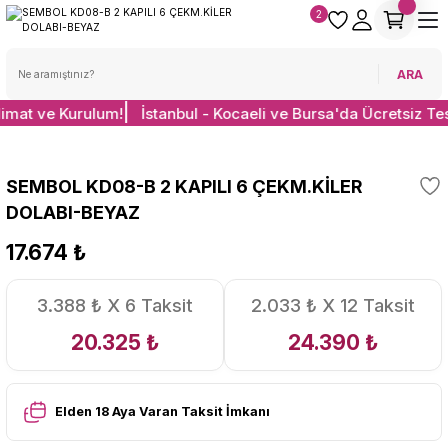
2
ARA
limat ve Kurulum!
İstanbul - Kocaeli ve Bursa'da Ücretsiz Te
SEMBOL KD08-B 2 KAPILI 6 ÇEKM.KİLER
DOLABI-BEYAZ
17.674 ₺
3.388 ₺ X 6 Taksit
2.033 ₺ X 12 Taksit
20.325 ₺
24.390 ₺
Elden 18 Aya Varan Taksit İmkanı