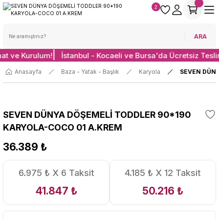
2
ARA
mat ve Kurulum!
İstanbul - Kocaeli ve Bursa'da Ücretsiz Tesl
Anasayfa
Baza - Yatak - Başlık
Karyola
SEVEN DÜNY
SEVEN DÜNYA DÖŞEMELİ TODDLER 90*190
KARYOLA-COCO 01 A.KREM
36.389 ₺
6.975 ₺ X 6 Taksit
4.185 ₺ X 12 Taksit
41.847 ₺
50.216 ₺