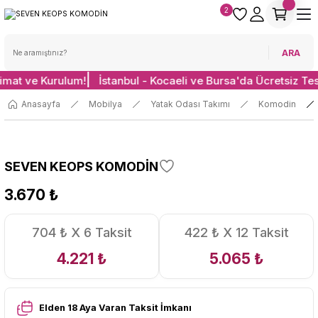
2
ARA
limat ve Kurulum!
İstanbul - Kocaeli ve Bursa'da Ücretsiz Te
Anasayfa
Mobilya
Yatak Odası Takımı
Komodin
SEVEN KEOPS KOMODİN
3.670 ₺
704 ₺ X 6 Taksit
422 ₺ X 12 Taksit
4.221 ₺
5.065 ₺
Elden 18 Aya Varan Taksit İmkanı