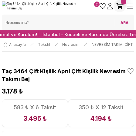
2
ARA
limat ve Kurulum!
İstanbul - Kocaeli ve Bursa'da Ücretsiz Te
Anasayfa
Tekstil
Nevresim
NEVRESİM TAKIMI ÇİFT K
Taç 3464 Çift Kişilik Aprıl Çift Kişilik Nevresim
Takımı Bej
3.178 ₺
583 ₺ X 6 Taksit
350 ₺ X 12 Taksit
3.495 ₺
4.194 ₺