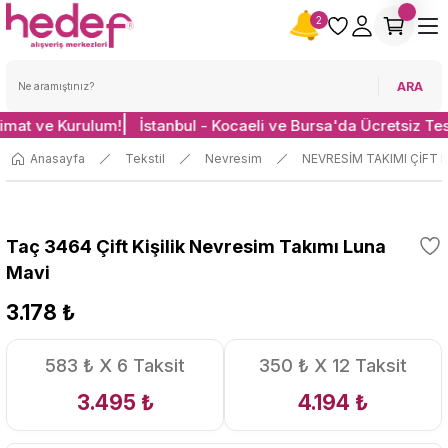
2
ARA
limat ve Kurulum!
İstanbul - Kocaeli ve Bursa'da Ücretsiz Te
Anasayfa
Tekstil
Nevresim
NEVRESİM TAKIMI ÇİFT K
Taç 3464 Çift Kişilik Nevresim Takımı Luna
Mavi
3.178 ₺
583 ₺ X 6 Taksit
350 ₺ X 12 Taksit
3.495 ₺
4.194 ₺