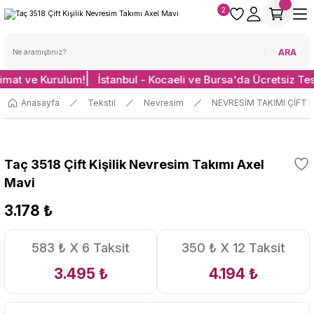
2
ARA
limat ve Kurulum!
İstanbul - Kocaeli ve Bursa'da Ücretsiz Te
Anasayfa
Tekstil
Nevresim
NEVRESİM TAKIMI ÇİFT K
Taç 3518 Çift Kişilik Nevresim Takımı Axel
Mavi
3.178 ₺
583 ₺ X 6 Taksit
350 ₺ X 12 Taksit
3.495 ₺
4.194 ₺