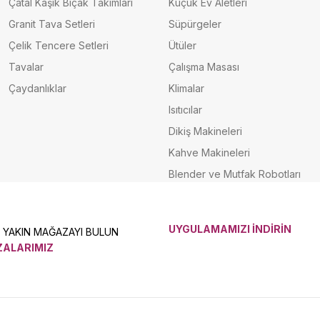
Çatal Kaşık Bıçak Takımları
Küçük Ev Aletleri
Granit Tava Setleri
Süpürgeler
Çelik Tencere Setleri
Ütüler
Tavalar
Çalışma Masası
Çaydanlıklar
Klimalar
Isıtıcılar
Dikiş Makineleri
Kahve Makineleri
Blender ve Mutfak Robotları
UYGULAMAMIZI İNDİRİN
N YAKIN MAĞAZAYI BULUN
ALARIMIZ