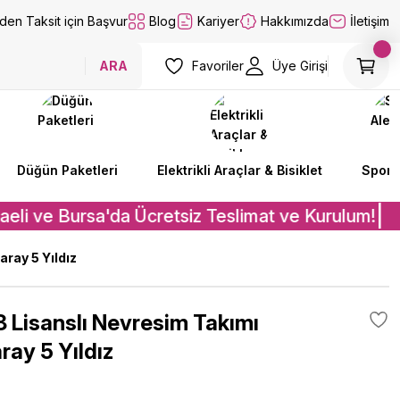
lden Taksit için Başvur
Blog
Kariyer
Hakkımızda
İletişim
ARA
Favoriler
Üye Girişi
Düğün Paketleri
Elektrikli Araçlar & Bisiklet
Spor A
eli ve Bursa'da Ücretsiz Teslimat ve Kurulum!
ray 5 Yıldız
 Lisanslı Nevresim Takımı
ray 5 Yıldız