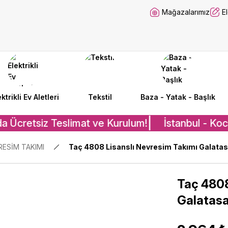
Mağazalarımız
E
ektrikli Ev Aletleri
Tekstil
Baza - Yatak - Başlık
a Ücretsiz Teslimat ve Kurulum!
İstanbul - Koca
RESİM TAKIMI
Taç 4808 Lisanslı Nevresim Takımı Galatasa
Taç 4808
Galatasa