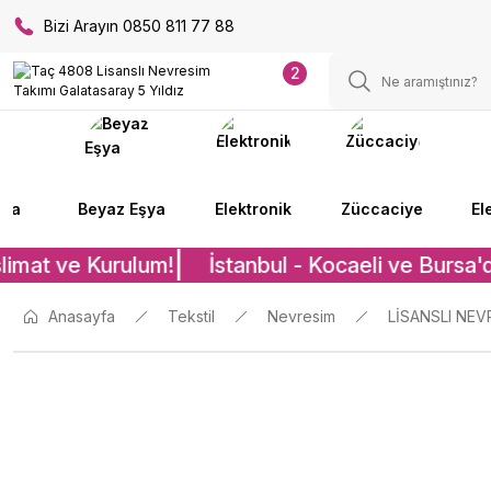
Bizi Arayın 0850 811 77 88
2
lya
Beyaz Eşya
Elektronik
Züccaciye
El
limat ve Kurulum!
İstanbul - Kocaeli ve Bursa'd
Anasayfa
Tekstil
Nevresim
LİSANSLI NEV