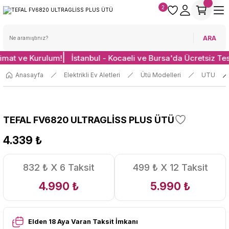
2
ARA
limat ve Kurulum!
İstanbul - Kocaeli ve Bursa'da Ücretsiz Te
Anasayfa
Elektrikli Ev Aletleri
Ütü Modelleri
UTU
TEFAL FV6820 ULTRAGLİSS PLUS ÜTÜ
4.339 ₺
832 ₺ X 6 Taksit
499 ₺ X 12 Taksit
4.990 ₺
5.990 ₺
Elden 18 Aya Varan Taksit İmkanı