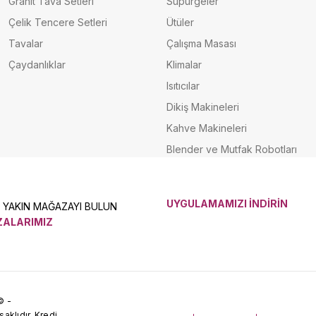
Granit Tava Setleri
Süpürgeler
Çelik Tencere Setleri
Ütüler
Tavalar
Çalışma Masası
Çaydanlıklar
Klimalar
Isıtıcılar
Dikiş Makineleri
Kahve Makineleri
Blender ve Mutfak Robotları
UYGULAMAMIZI İNDİRİN
N YAKIN MAĞAZAYI BULUN
ALARIMIZ
© -
klıdır. Kredi