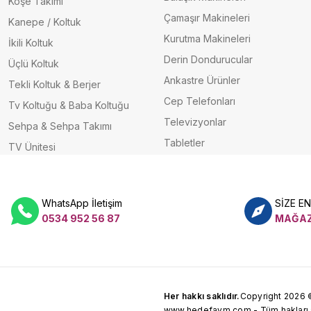
Köşe Takımı
Çamaşır Makineleri
Kanepe / Koltuk
Kurutma Makineleri
İkili Koltuk
Derin Dondurucular
Üçlü Koltuk
Ankastre Ürünler
Tekli Koltuk & Berjer
Cep Telefonları
Tv Koltuğu & Baba Koltuğu
Televizyonlar
Sehpa & Sehpa Takımı
Tabletler
TV Ünitesi
WhatsApp İletişim
SİZE E
0534 952 56 87
MAĞAZ
Her hakkı saklıdır.
Copyright 2026 
www.hedefavm.com - Tüm hakları sa