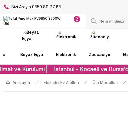
Bizi Arayın 0850 811 77 88
2
lya
Beyaz Eşya
Elektronik
Züccaciye
El
imat ve Kurulum!
İstanbul - Kocaeli ve Bursa'd
Anasayfa
Elektrikli Ev Aletleri
Ütü Modelleri