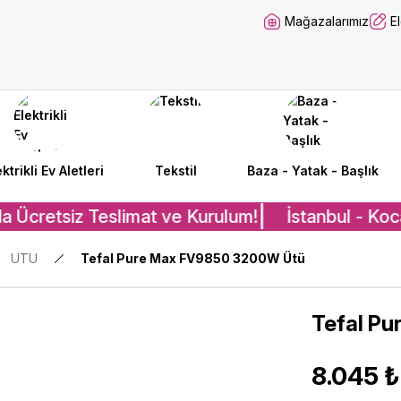
Mağazalarımız
E
ektrikli Ev Aletleri
Tekstil
Baza - Yatak - Başlık
a Ücretsiz Teslimat ve Kurulum!
İstanbul - Koca
UTU
Tefal Pure Max FV9850 3200W Ütü
Tefal P
8.045 ₺