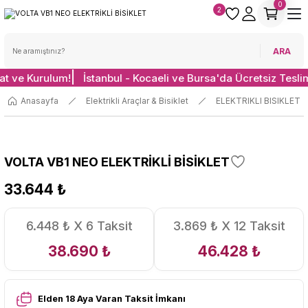
0
2
ARA
at ve Kurulum!
İstanbul - Kocaeli ve Bursa'da Ücretsiz Tesli
Anasayfa
Elektrikli Araçlar & Bisiklet
ELEKTRIKLI BISIKLET
VOLTA VB1 NEO ELEKTRİKLİ BİSİKLET
33.644 ₺
6.448 ₺ X 6 Taksit
3.869 ₺ X 12 Taksit
38.690 ₺
46.428 ₺
Elden 18 Aya Varan Taksit İmkanı