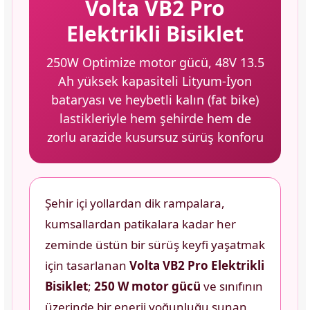
Volta VB2 Pro
Elektrikli Bisiklet
250W Optimize motor gücü, 48V 13.5
Ah yüksek kapasiteli Lityum-İyon
bataryası ve heybetli kalın (fat bike)
lastikleriyle hem şehirde hem de
zorlu arazide kusursuz sürüş konforu
Şehir içi yollardan dik rampalara,
kumsallardan patikalara kadar her
zeminde üstün bir sürüş keyfi yaşatmak
için tasarlanan
Volta VB2 Pro Elektrikli
Bisiklet
;
250 W motor gücü
ve sınıfının
üzerinde bir enerji yoğunluğu sunan