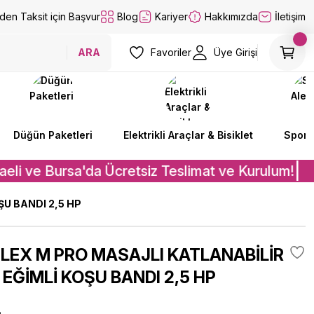
lden Taksit için Başvur
Blog
Kariyer
Hakkımızda
İletişim
ARA
Favoriler
Üye Girişi
Düğün Paketleri
Elektrikli Araçlar & Bisiklet
Spor A
eli ve Bursa'da Ücretsiz Teslimat ve Kurulum!
U BANDI 2,5 HP
LEX M PRO MASAJLI KATLANABİLİR
EĞİMLİ KOŞU BANDI 2,5 HP