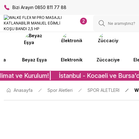
Bizi Arayın 0850 811 77 88
2
lya
Beyaz Eşya
Elektronik
Züccaciye
El
limat ve Kurulum!
İstanbul - Kocaeli ve Bursa'd
Anasayfa
Spor Aletleri
SPOR ALETLERI
W