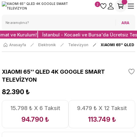
2
ARA
limat ve Kurulum!
İstanbul - Kocaeli ve Bursa'da Ücretsiz Te
Anasayfa
Elektronik
Televizyon
XIAOMI 65'' QLED
XIAOMI 65'' QLED 4K GOOGLE SMART
TELEVİZYON
82.390 ₺
15.798 ₺ X 6 Taksit
9.479 ₺ X 12 Taksit
94.790 ₺
113.749 ₺