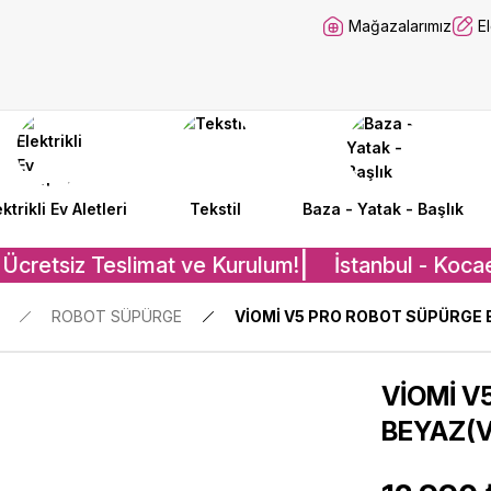
Mağazalarımız
E
ektrikli Ev Aletleri
Tekstil
Baza - Yatak - Başlık
Ücretsiz Teslimat ve Kurulum!
İstanbul - Kocae
ROBOT SÜPÜRGE
VİOMİ V5 PRO ROBOT SÜPÜRGE
VİOMİ V
BEYAZ(