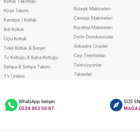
Koltuk Takımları
Bulaşık Makineleri
Köşe Takımı
Çamaşır Makineleri
Kanepe / Koltuk
Kurutma Makineleri
İkili Koltuk
Derin Dondurucular
Üçlü Koltuk
Ankastre Ürünler
Tekli Koltuk & Berjer
Cep Telefonları
Tv Koltuğu & Baba Koltuğu
Televizyonlar
Sehpa & Sehpa Takımı
Tabletler
TV Ünitesi
WhatsApp İletişim
SİZE E
0534 952 56 87
MAĞAZ