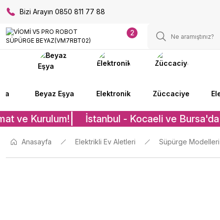
Bizi Arayın 0850 811 77 88
2
lya
Beyaz Eşya
Elektronik
Züccaciye
El
mat ve Kurulum!
İstanbul - Kocaeli ve Bursa'da 
Anasayfa
Elektrikli Ev Aletleri
Süpürge Modelleri