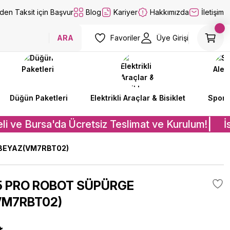
lden Taksit için Başvur
Blog
Kariyer
Hakkımızda
İletişim
ARA
Favoriler
Üye Girişi
Düğün Paketleri
Elektrikli Araçlar & Bisiklet
Spor A
li ve Bursa'da Ücretsiz Teslimat ve Kurulum!
İs
 BEYAZ(VM7RBT02)
5 PRO ROBOT SÜPÜRGE
VM7RBT02)