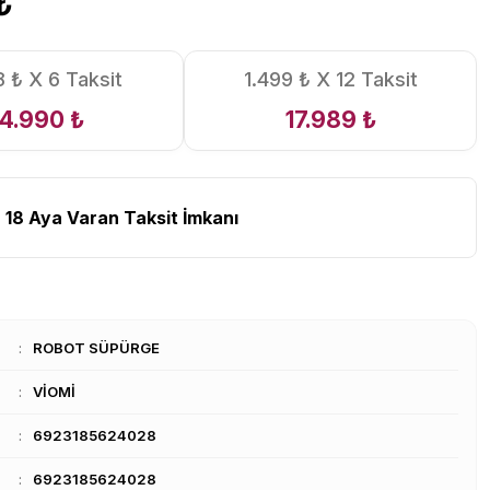
₺
 ₺ X 6 Taksit
1.499 ₺ X 12 Taksit
14.990 ₺
17.989 ₺
 18 Aya Varan Taksit İmkanı
ROBOT SÜPÜRGE
VİOMİ
6923185624028
6923185624028