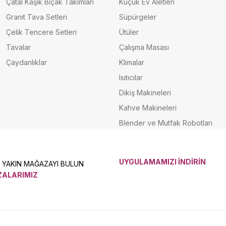
Çatal Kaşık Bıçak Takımları
Küçük Ev Aletleri
Granit Tava Setleri
Süpürgeler
Çelik Tencere Setleri
Ütüler
Tavalar
Çalışma Masası
Çaydanlıklar
Klimalar
Isıtıcılar
Dikiş Makineleri
Kahve Makineleri
Blender ve Mutfak Robotları
UYGULAMAMIZI İNDİRİN
N YAKIN MAĞAZAYI BULUN
ALARIMIZ