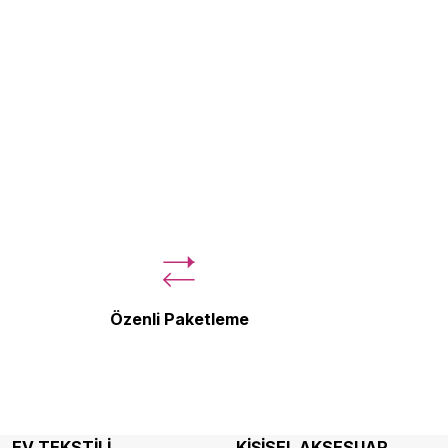
Özenli Paketleme
EV TEKSTİLİ
KİŞİSEL AKSESUAR