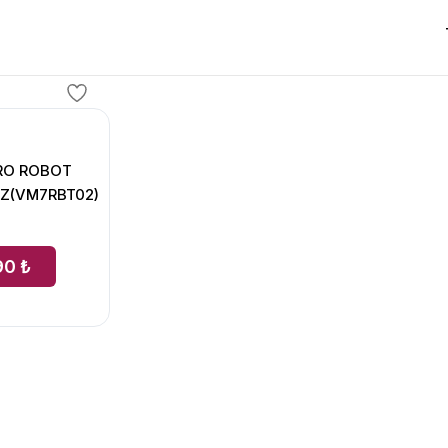
PRO ROBOT
Z(VM7RBT02)
90 ₺