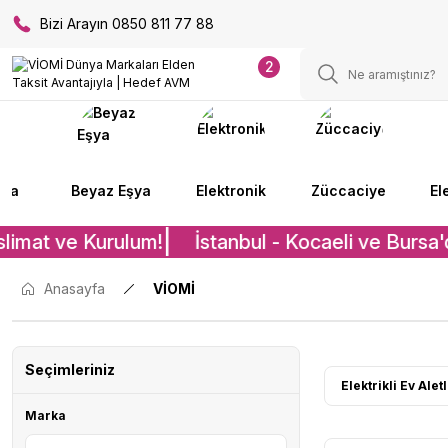
Bizi Arayın 0850 811 77 88
2
lya
Beyaz Eşya
Elektronik
Züccaciye
El
limat ve Kurulum!
İstanbul - Kocaeli ve Bursa'd
Anasayfa
VİOMİ
Seçimleriniz
Elektrikli Ev Alet
Marka